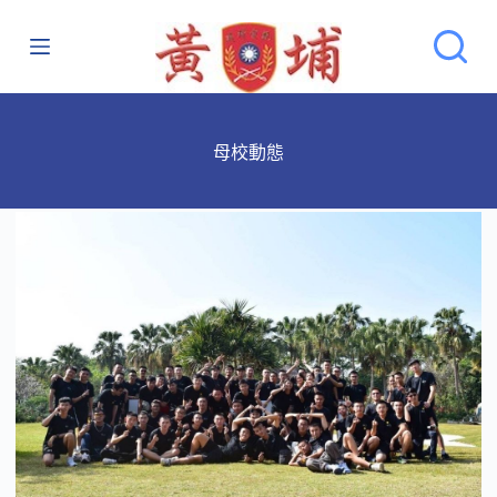
跳
至
主
要
內
母校動態
容