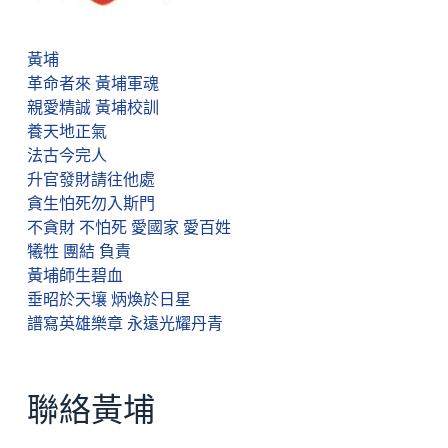
黃埔
革命者來 黃埔軍魂
親愛精誠 黃埔校訓
養天地正氣
法古今完人
升官發財請往他處
貪生怕死勿入斯門
不貪財 不怕死 愛國家 愛百姓
犧牲 團結 負責
黃埔師生碧血
垂昭於天壤 炳煥於日星
譜寫英雄樂章 永遠光耀丹青
聯絡黃埔